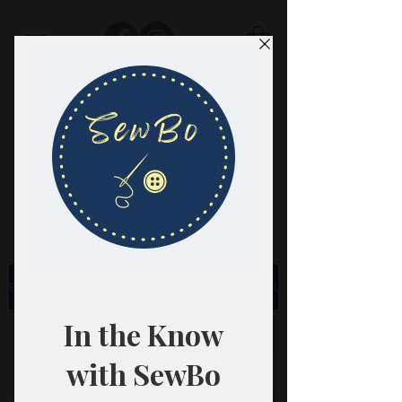
SewBo
FABRIC · CLASSES · HABERDASHERY
Blog